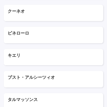
クーネオ
ピネローロ
キエリ
ブスト・アルシーツィオ
タルマッソンス