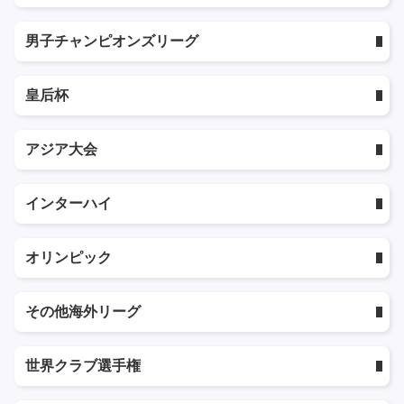
男子チャンピオンズリーグ
皇后杯
アジア大会
インターハイ
オリンピック
その他海外リーグ
世界クラブ選手権