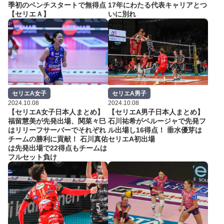
季初のベンチスタートで無得点
17年にわたる代表キャリアとつ
【セリエＡ】
いに別れ
セリエA女子
セリエA男子
2024.10.08
2024.10.08
【セリエA女子日本人まとめ】
【セリエA男子日本人まとめ】
福留慧美が先発出場、関菜々巳
石川祐希がペルージャで先発フ
はリリーフサーバーでそれぞれ
ル出場し16得点！ 垂水優芽は
チームの勝利に貢献！ 石川真佑
セリエA初出場
は先発出場で22得点もチームは
フルセット負け