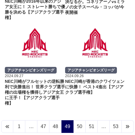
NEC川崎が2016年以来のアジ
決なるか。コネリアーノvsミラ
ア女王に！ ストレート勝ちで優
ノの女子スーペル・コッパが今
勝を決める【アジアクラブ選手
夜開催
権】
アジアチャンピオンズリーグ
アジアチャンピオンズリーグ
2024.09.27
2024.09.26
NEC川崎がフルセットの逆転勝
NEC川崎が香港のクワイツェン
利で決勝進出！ 世界クラブ選手
に快勝！ ベスト4進出【アジア
権の出場権を獲得しアジア女王
クラブ選手権】
に王手！【アジアクラブ選手
権】
1
…
47
48
49
50
51
…
53