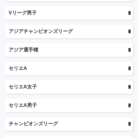
Vリーグ男子
アジアチャンピオンズリーグ
アジア選手権
セリエA
セリエA女子
セリエA男子
チャンピオンズリーグ