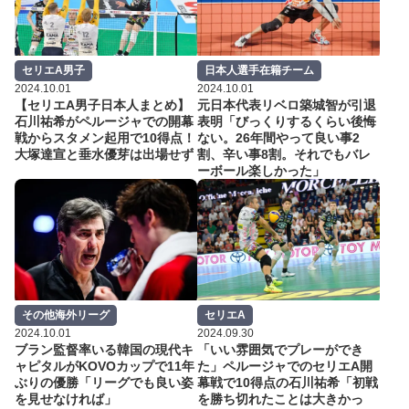
セリエA男子
日本人選手在籍チーム
2024.10.01
2024.10.01
【セリエA男子日本人まとめ】
元日本代表リベロ築城智が引退
石川祐希がペルージャでの開幕
表明「びっくりするくらい後悔
戦からスタメン起用で10得点！
ない。26年間やって良い事2
大塚達宣と垂水優芽は出場せず
割、辛い事8割。それでもバレ
ーボール楽しかった」
その他海外リーグ
セリエA
2024.10.01
2024.09.30
ブラン監督率いる韓国の現代キ
「いい雰囲気でプレーができ
ャピタルがKOVOカップで11年
た」ペルージャでのセリエA開
ぶりの優勝「リーグでも良い姿
幕戦で10得点の石川祐希「初戦
を見せなければ」
を勝ち切れたことは大きかっ