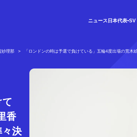
ニュース
日本代表
S
賀紗理那
「ロンドンの時は予選で負けている」五輪4度出場の荒木
けて
里香
準々決