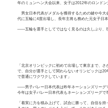
年のミュンヘン大会以来、女子は2012年のロンド
男女日本代表がメダルを獲得するための鍵や今大会
代に五輪に4度出場し、長年主将も務めた元女子日
――五輪を選手としてではなく見るのは久しぶり、
「北京オリンピックに初めて出場して東京まで、さ
で、自分が選手として関わらないオリンピックは2
で普通にワクワクしています」
――男子バレー日本代表は昨年ネーションズリーグ
今年は女子バレー日本代表もネーションズリーグで
「着実に力を積み上げて、試合に勝って、自信を持