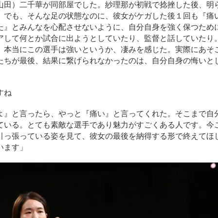
山田）二千華が同部屋でした。紗理那が初戦で捻挫した後、明
。でも、そんな足の状態なのに、彼女がケガした後１回も『痛
た』とみんなを心配させないように、自分自身を強く保つため
アして何とか試合に出ようとしていたり、監督と話していたり
、本当にこの選手は強いというか、凄みを感じた。実際にあそ
たちが最後、結果に繋げられなかったのは、自分自身の悔いと
すね
よ』と言ったら、やっと『痛い』と言ってくれた。そこまで自
ている。とても素敵な選手であり魅力がすごくある人です。今
引っ張っている姿を見て、彼女の最後を納得する形で終えてほ
います」