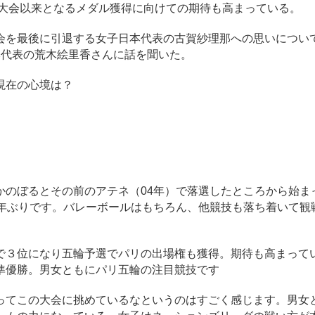
ン大会以来となるメダル獲得に向けての期待も高まっている。
を最後に引退する女子日本代表の古賀紗理那への思いについ
本代表の荒木絵里香さんに話を聞いた。
現在の心境は？
かのぼるとその前のアテネ（04年）で落選したところから始ま
0年ぶりです。バレーボールはもちろん、他競技も落ち着いて観
で３位になり五輪予選でパリの出場権も獲得。期待も高まって
準優勝。男女ともにパリ五輪の注目競技です
ってこの大会に挑めているなというのはすごく感じます。男女