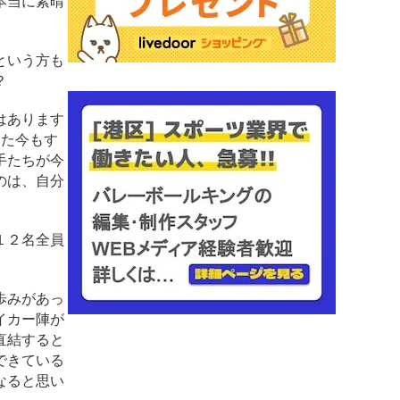
本当に素晴
という方も
？
はあります
った今もす
手たちが今
のは、自分
１２名全員
歩みがあっ
イカー陣が
直結すると
できている
なると思い