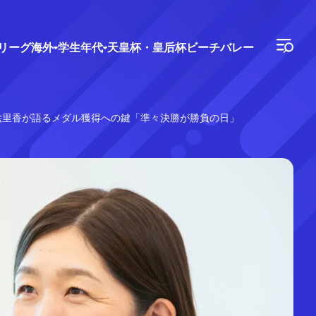
Vリーグ
海外
学生年代
天皇杯・皇后杯
ビーチバレー
絵里香が語るメダル獲得への鍵「準々決勝が勝負の日」