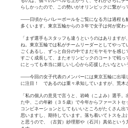
るのは、個々のレベルも上がって、それがさらにチ
らしかったので、この勢いがオリンピックに繋がっ
――日頃からバレーボールをご覧になる方は過程も
多くいます。東京五輪からの３年で女子は何が変わ
「まず選手もスタッフも違うというのはありますが
ね。東京五輪では私がチームリーダーとしてやって
ごくあるし、ずっと自分の中でまだモヤモヤを感じ
すごく成長して、またオリンピックのコートで戦っ
にとっても本当に嬉しいし心から応援したいなとい
――今回の女子代表のメンバーには東京五輪に出場
に注目！ であるのは重々承知していますが、荒木
「私の個人の意見で言うと、岩崎（こよみ）選手。
た中、この年齢（３５歳）で今年からファーストセ
コンビネーションとしてもいいところがたくさん出
思いますし、期待しています。落ち着いてトスを上
と思うので、（古賀）紗理那や（石川）真佑という