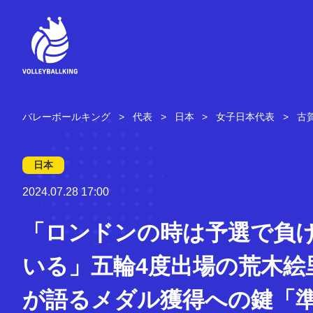
コ
ン
テ
ン
ツ
へ
ス
キ
バレーボールキング
代表
日本
女子日本代表
古
ッ
プ
日本
2024.07.28 17:00
「ロンドンの時は予選で負
いる」五輪4度出場の荒木絵
が語るメダル獲得への鍵「