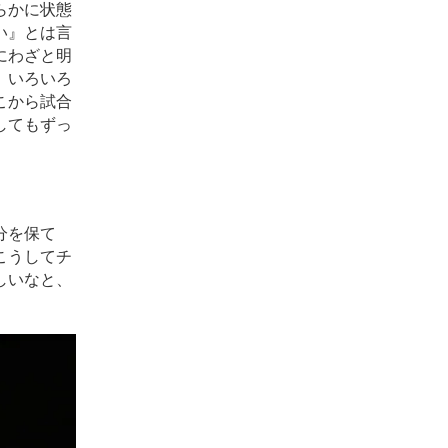
らかに状態
い』とは言
にわざと明
。いろいろ
こから試合
してもずっ
分を保て
こうしてチ
しいなと、