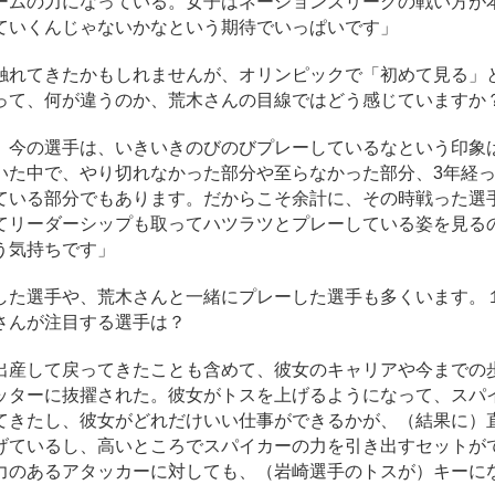
ームの力になっている。女子はネーションズリーグの戦い方が
ていくんじゃないかなという期待でいっぱいです」
触れてきたかもしれませんが、オリンピックで「初めて見る」
って、何が違うのか、荒木さんの目線ではどう感じていますか
、今の選手は、いきいきのびのびプレーしているなという印象
いた中で、やり切れなかった部分や至らなかった部分、3年経
ている部分でもあります。だからこそ余計に、その時戦った選
てリーダーシップも取ってハツラツとプレーしている姿を見る
う気持ちです」
した選手や、荒木さんと一緒にプレーした選手も多くいます。
さんが注目する選手は？
出産して戻ってきたことも含めて、彼女のキャリアや今までの
ッターに抜擢された。彼女がトスを上げるようになって、スパ
てきたし、彼女がどれだけいい仕事ができるかが、（結果に）
げているし、高いところでスパイカーの力を引き出すセットが
力のあるアタッカーに対しても、（岩崎選手のトスが）キーに