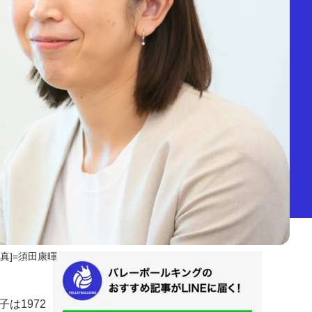
写真]=須田康暉
は1972