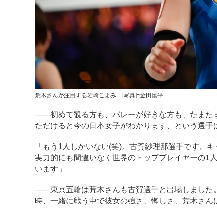
荒木さんが注目する岩崎こよみ [写真]=金田慎平
――初めて観る方も、バレーが好きな方も、たまた
ただけると今の日本女子がわかります、という選手
「もう1人しかいない(笑)。古賀紗理那選手です。
実力的にも間違いなく世界のトッププレイヤーの1
います」
――東京五輪は荒木さんも古賀選手と出場しました
時、一緒に戦う中で彼女の強さ、悔しさ、荒木さん