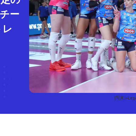
3チー
トレ
[写真]=Lega 