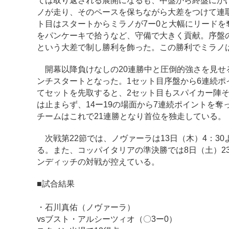
ては取り返される展開になるも、中盤から終盤にか
ノが走り、そのペースを保ちながら大差をつけて連
ト目はスタートからミラノが7ー0と大幅にリード
をパンケーキで拾うなど、守備で大きく貢献。序盤の
という大差で制し勝利を飾った。この勝利でミラノ
開幕以降負けなしの20連勝中と圧倒的強さを見せる
ンチスタートとなった。1セット目序盤から6連続
てセットを先取すると、2セット目もスパイカー陣そ
は止まらず、14ー19の場面から7連続ポイントを
チームはこれで21連勝となり首位を独走している。
次戦第22節では、ノヴァーラは13日（木）4：3
る。また、コッパイタリアの準決勝では8日（土）23
ンディッチの対戦が控えている。
■試合結果
・石川真佑（ノヴァーラ）
vsブスト・アルシーツィオ（〇3ー0）