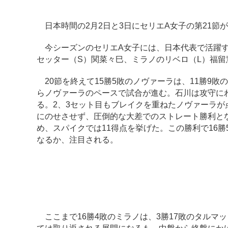
日本時間の2月2日と3日にセリエA女子の第21節
今シーズンのセリエA女子には、日本代表で活躍す
セッター（S）関菜々巳、ミラノのリベロ（L）福留
20節を終えて15勝5敗のノヴァーラは、11勝9
らノヴァーラのペースで試合が進む。石川は攻守に
る。2、3セット目もブレイクを重ねたノヴァーラが
にのせさせず、圧倒的な大差でのストレート勝利と
め、スパイクでは11得点を挙げた。この勝利で16
なるか、注目される。
ここまで16勝4敗のミラノは、3勝17敗のタルマ