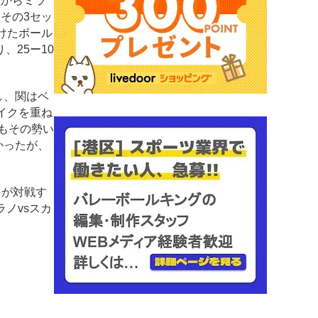
盤からミラ
その3セッ
けたボール
25ー10
し、関はベ
イクを重ね
もその勢い
かったが、
ノが対戦す
ラノvsスカ