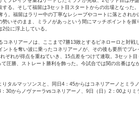
けてブレイクを重ねリードしたミラノが先取、2セット目は序
取する。そして福留は3セット目スタートからの出場となった。
を奪う。福留はラリー中の丁寧なレシーブやコートに落とされか
勢いそのまま、ミラノがあっという間にマッチポイントを握り、
は2位に浮上している。
コネリアーノは、ここまで7勝13敗とするピネローロと対戦
ポイントを奪い波に乗ったコネリアーノが、その後も要所でブレ
れぞれが得点を重ねていき、15点差をつけて連取。3セット目
奪って圧勝、ストレート勝利を飾った。今試合では関の出番はな
0よりタルマッソンスと、同日4：45からはコネリアーノとミラ
：30からノヴァーラvsコネリアーノ、9日（日）2：00よりミ