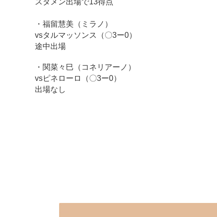
スタメン出場で13得点
・福留慧美（ミラノ）
vsタルマッソンス（〇3ー0）
途中出場
・関菜々巳（コネリアーノ）
vsピネローロ（〇3ー0）
出場なし