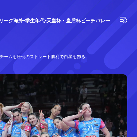
Vリーグ
海外
学生年代
天皇杯・皇后杯
ビーチバレー
位チームを圧倒のストレート勝利で白星を飾る