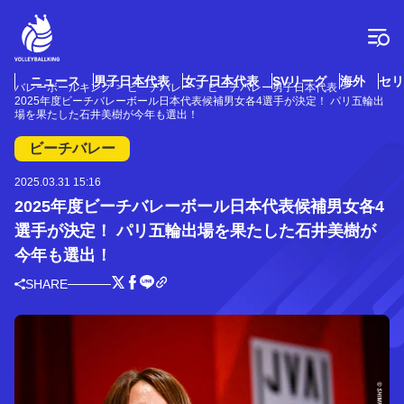
コ
ン
テ
ン
ツ
ニュース
男子日本代表
女子日本代表
SVリーグ
海外
セリ
バレーボールキング
ビーチバレー
ビーチバレー男子日本代表
へ
2025年度ビーチバレーボール日本代表候補男女各4選手が決定！ パリ五輪出
ス
場を果たした石井美樹が今年も選出！
キ
ビーチバレー
ッ
プ
2025.03.31 15:16
2025年度ビーチバレーボール日本代表候補男女各4
選手が決定！ パリ五輪出場を果たした石井美樹が
今年も選出！
SHARE