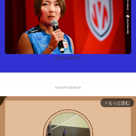
[写真]=金田慎平
ADVERTISEMENT
もっと読む
arrow_forward_ios