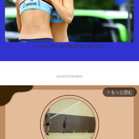
※写真は2025年7月撮影[写真]=坂口功将
ADVERTISEMENT
もっと読む
arrow_forward_ios