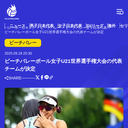
コ
ン
テ
ン
ツ
ニュース
男子日本代表
女子日本代表
SVリーグ
海外
セリ
バレーボールキング
ビーチバレー
ビーチバレー女子日本代表
へ
ビーチバレーボール女子U21世界選手権大会の代表チームが決定
ス
キ
ビーチバレー
ッ
プ
2025.09.18 20:30
ビーチバレーボール女子U21世界選手権大会の代表
チームが決定
SHARE