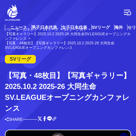
コ
ン
テ
ン
ツ
ニュース
男子日本代表
女子日本代表
SVリーグ
海外
セリ
バレーボールキング
SVリーグ
SVリーグ男子
へ
【写真ギャラリー】2025.10.2 2025-26 大同生命SV.LEAGUEオープニングカ
ス
ンファレンス
【写真・48枚目】【写真ギャラリー】2025.10.2 2025-26 大同生命
キ
SV.LEAGUEオープニングカンファレンス
ッ
プ
SVリーグ
【写真・48枚目】【写真ギャラリー】
2025.10.2 2025-26 大同生命
SV.LEAGUEオープニングカンファレ
ンス
SHARE