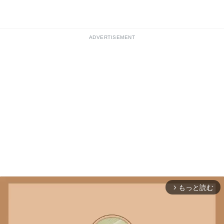
ADVERTISEMENT
もっと読む
arrow_forward_ios