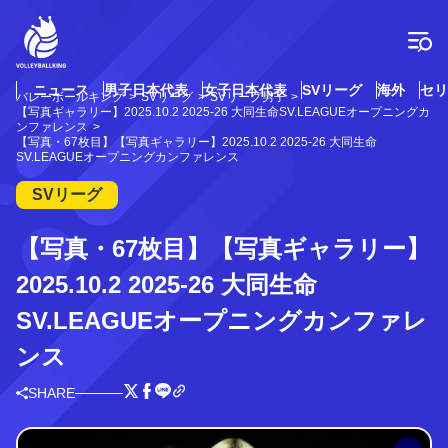
コ
ン
テ
ン
ツ
ニュース
男子日本代表
女子日本代表
SVリーグ
海外
セリ
バレーボールキング
SVリーグ
SVリーグ男子
へ
【写真ギャラリー】2025.10.2 2025-26 大同生命SV.LEAGUEオープニングカ
ス
ンファレンス
【写真・67枚目】【写真ギャラリー】2025.10.2 2025-26 大同生命
キ
SV.LEAGUEオープニングカンファレンス
ッ
プ
SVリーグ
【写真・67枚目】【写真ギャラリー】
2025.10.2 2025-26 大同生命
SV.LEAGUEオープニングカンファレ
ンス
SHARE