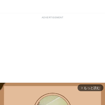
ADVERTISEMENT
もっと読む
arrow_forward_ios