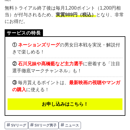
無料トライアル終了後は毎月1,200ポイント（1,200円相
当）が付与されるため、
実質989円（税込）
となり、非常
にお得だ。
①
ネーションズリーグ
の男女日本戦を実況・解説付
きで楽しめる！
②
石川兄妹や髙橋藍など主力選手
に密着する「注目
選手徹底マークチャンネル」も！
③
毎月貰えるポイントは、
最新映画の視聴やマンガ
の購入
に使える！
お申し込みはこちら！
SVリーグ
SVリーグ男子
ニュース