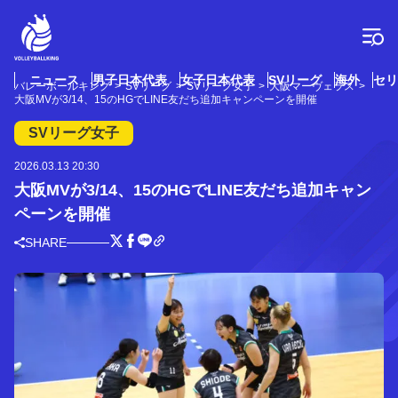
コ
ン
テ
ン
ツ
ニュース
男子日本代表
女子日本代表
SVリーグ
海外
セリ
バレーボールキング
SVリーグ
SVリーグ女子
大阪マーヴェラス
へ
大阪MVが3/14、15のHGでLINE友だち追加キャンペーンを開催
ス
キ
SVリーグ女子
ッ
プ
2026.03.13 20:30
大阪MVが3/14、15のHGでLINE友だち追加キャン
ペーンを開催
SHARE