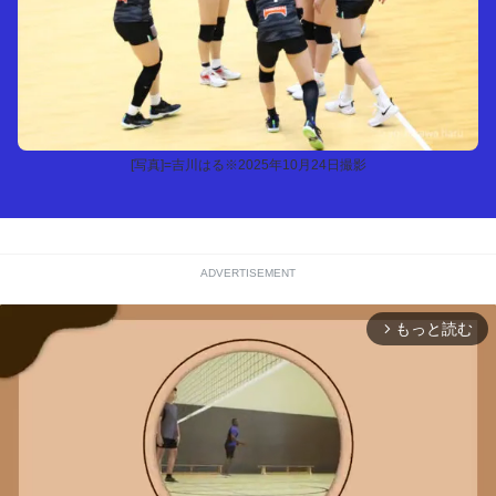
[写真]=吉川はる※2025年10月24日撮影
ADVERTISEMENT
もっと読む
arrow_forward_ios