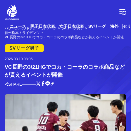
コ
ン
テ
ン
ツ
ニュース
男子日本代表
女子日本代表
SVリーグ
海外
セリ
バレーボールキング
SVリーグ
SVリーグ男子
へ
信州松本トライデンツ
ス
VC長野の3/21HGでコカ・コーラのコラボ商品などが貰えるイベントが開催
キ
SVリーグ男子
ッ
プ
2026.03.19 08:05
VC長野の3/21HGでコカ・コーラのコラボ商品など
が貰えるイベントが開催
SHARE