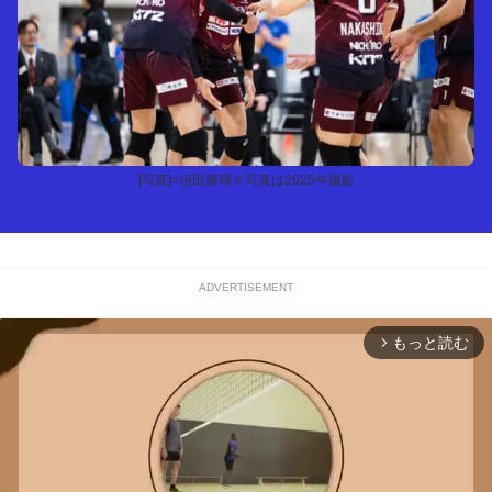
[写真]=須田康暉※写真は2025年撮影
ADVERTISEMENT
もっと読む
arrow_forward_ios