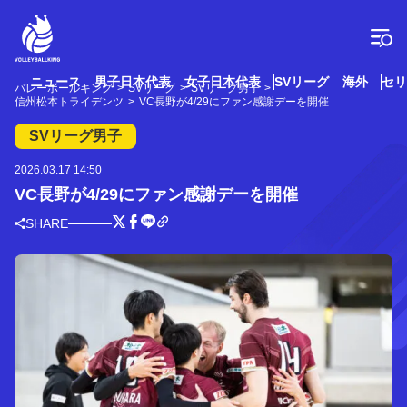
コ
ン
テ
ン
ツ
ニュース
男子日本代表
女子日本代表
SVリーグ
海外
セリ
バレーボールキング
SVリーグ
SVリーグ男子
へ
信州松本トライデンツ
VC長野が4/29にファン感謝デーを開催
ス
キ
SVリーグ男子
ッ
プ
2026.03.17 14:50
VC長野が4/29にファン感謝デーを開催
SHARE