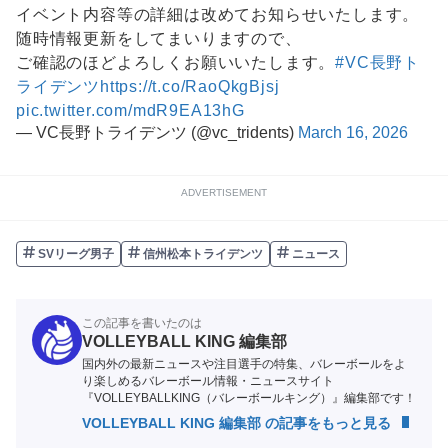
イベント内容等の詳細は改めてお知らせいたします。
随時情報更新をしてまいりますので、
ご確認のほどよろしくお願いいたします。
#VC長野ト
ライデンツ
https://t.co/RaoQkgBjsj
pic.twitter.com/mdR9EA13hG
— VC長野トライデンツ (@vc_tridents)
March 16, 2026
ADVERTISEMENT
SVリーグ男子
信州松本トライデンツ
ニュース
この記事を書いたのは
VOLLEYBALL KING 編集部
国内外の最新ニュースや注目選手の特集、バレーボールをよ
り楽しめるバレーボール情報・ニュースサイト
『VOLLEYBALLKING（バレーボールキング）』編集部です！
VOLLEYBALL KING 編集部 の記事をもっと見る