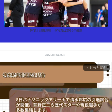
[写真]=須田康暉 ※写真は2025年撮影
ADVERTISEMENT
もっと読む
arrow_forward_ios