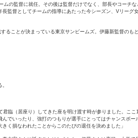
チームの監督に就任。その後は監督だけでなく、部長やコーチな
年長監督としてチームの指導にあたった今シーズン、Vリーグ
参戦することが決まっている東京サンビームズ。伊藤新監督のも
る。
て君臨（居座り）してきた座を明け渡す時が参りました。ここ1
飛んでいったり、強打のつもりが選手にとってはチャンスボー
大きく損なわれたことからこのたびの退任を決めました」