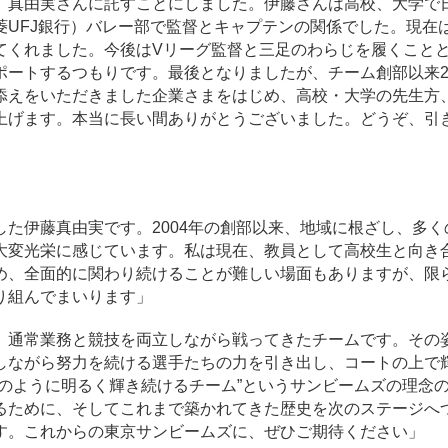
）真由実さんに託すことにしました。伊藤さんは高校、大学で
菱UFJ銀行）バレー部で監督とキャプテンの関係でした。現在
てくれました。今後はVリーグ監督と三足のわらじを履くこと
ポートするつもりです。最後となりましたが、チーム創部以来2
添えをいただきました企業さまをはじめ、高校・大学の先生方
上げます。本当に長い間ありがとうございました。どうぞ、引
」
た伊藤真由実です。2004年の創部以来、地域に根ざし、多く
大変光栄に感じています。私は現在、教員として高校生と向き
め、全面的に関わり続けることが難しい場面もありますが、限
り組んでまいります」
、通常業務と競技を両立しながら戦ってきたチームです。その
しながら努力を続ける選手たちの力を引き出し、コートの上で
のように明るく輝き続けるチーム”というサンビームズの理念
るために、そしてこれまで築かれてきた歴史を次のステージへ
す。これからの東京サンビームズに、ぜひご期待ください」