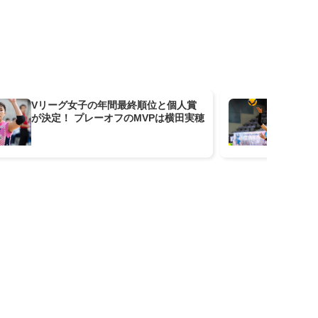
Vリーグ女子の年間最終順位と個人賞
V
が決定！ プレーオフのMVPは横田実穂
決定