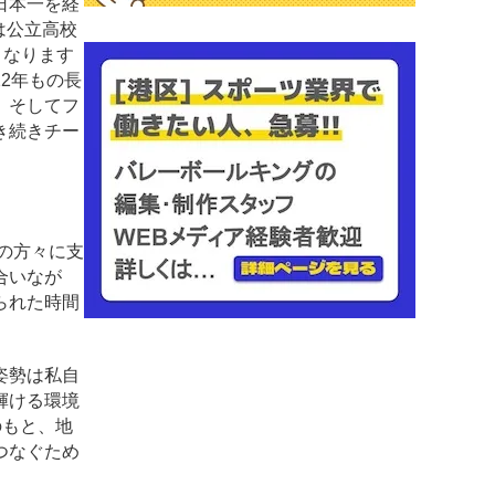
日本一を経
は公立高校
となります
2年もの長
、そしてフ
き続きチー
の方々に支
合いなが
られた時間
姿勢は私自
輝ける環境
のもと、地
つなぐため