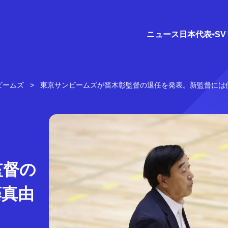
ニュース
日本代表
S
ビームズ
東京サンビームズが笛木彰監督の退任を発表。新監督には
監督の
藤真由