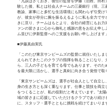
「冗談はさておき、後任の監督を伊藤（旧姓、田村
験した後、私とは社会人チームの三菱銀行（現、三
教諭、家事にと多忙な生活環境にも関わらず引受け
が、彼女が存分に腕を振るえるように私も全力でサ
きに亘り、チームはもとより、会社の経営にもお力
ァンの皆さまに心から御礼と感謝の意をお伝え申し
ム並びに伊新監督へのご支援をお願い申し上げます
■伊藤真由実氏
「このたび東京サンビームズの監督に就任いたしまし
えられてきたこのクラブの指揮を執ることになり、
ら、三人の子どもを育てる母でもあります。そのた
を最大限に活かし、選手と真剣に向き合う覚悟で取
「東京サンビームズは、選手が社会人として自立し
身の生き方とも深く重なります。仕事と競技を両立
をつくることが、私の役割だと考えています。”太陽
域の皆さまに応援していただけるクラブであり続け
に、スタッフ・選手とともに挑戦を続けてまいりま