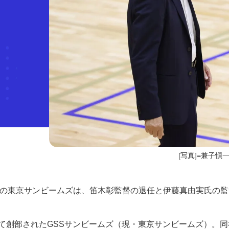
[写真]=兼子愼一
女子）の東京サンビームズは、笛木彰監督の退任と伊藤真由実氏の
て創部されたGSSサンビームズ（現・東京サンビームズ）。同