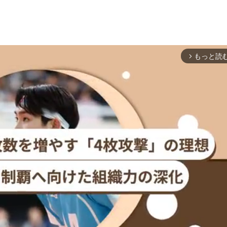
もっと読
arrow_forward_ios