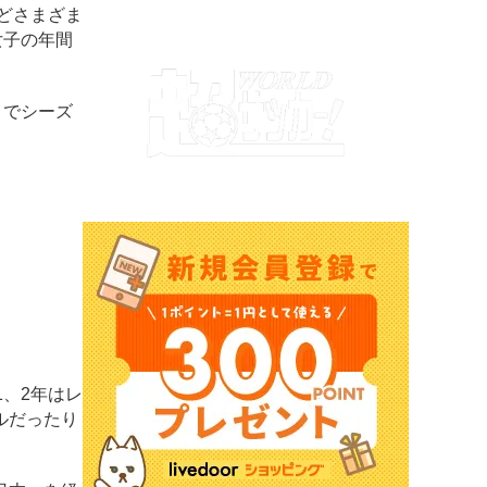
どさまざま
女子の年間
とでシーズ
、2年はレ
ルだったり