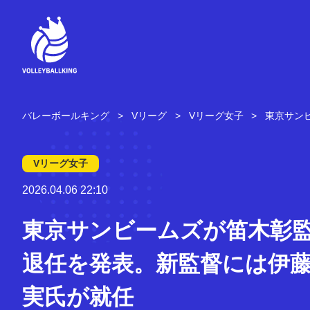
コ
ン
テ
ン
ツ
へ
ス
キ
バレーボールキング
Vリーグ
Vリーグ女子
東京サン
ッ
プ
Vリーグ女子
2026.04.06 22:10
東京サンビームズが笛木彰
退任を発表。新監督には伊
実氏が就任