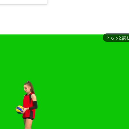
もっと読
arrow_forward_ios