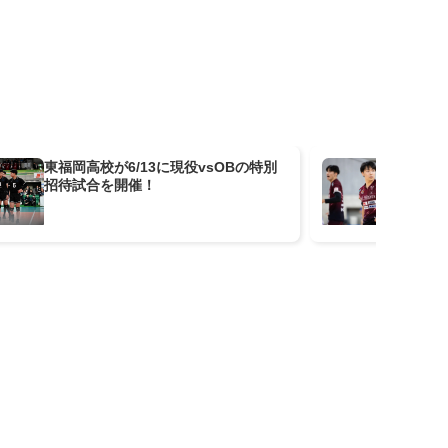
東福岡高校が6/13に現役vsOBの特別
男
招待試合を開催！
琢