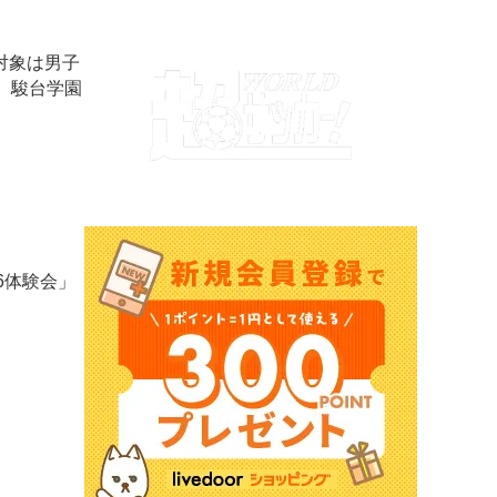
対象は男子
、駿台学園
6体験会」