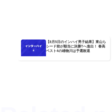
【8月5日のインハイ男子結果】東山ら
シード校が順当に決勝Tへ進出！ 春高
ベスト4の雄物川は予選敗退