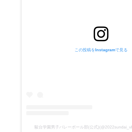
この投稿をInstagramで見る
駿台学園男子バレーボール部(公式)(@2022sundai_