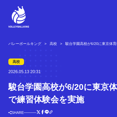
コ
ン
テ
ン
ツ
へ
ス
キ
バレーボールキング
高校
駿台学園高校が6/20に東京体
ッ
プ
高校
2026.05.13 20:31
駿台学園高校が6/20に東京
で練習体験会を実施
SHARE