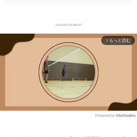
ADVERTISEMENT
もっと読む
arrow_forward_ios
Powered by 
GliaStudios
Unmute