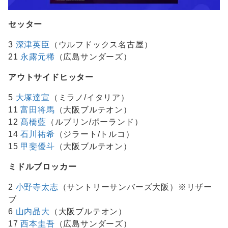
セッター
3
深津英臣
（ウルフドックス名古屋）
21
永露元稀
（広島サンダーズ）
アウトサイドヒッター
5
大塚達宣
（ミラノ/イタリア）
11
富田将馬
（大阪ブルテオン）
12
髙橋藍
（ルブリン/ポーランド）
14
石川祐希
（ジラート/トルコ）
15
甲斐優斗
（大阪ブルテオン）
ミドルブロッカー
2
小野寺太志
（サントリーサンバーズ大阪）※リザー
ブ
6
山内晶大
（大阪ブルテオン）
17
西本圭吾
（広島サンダーズ）