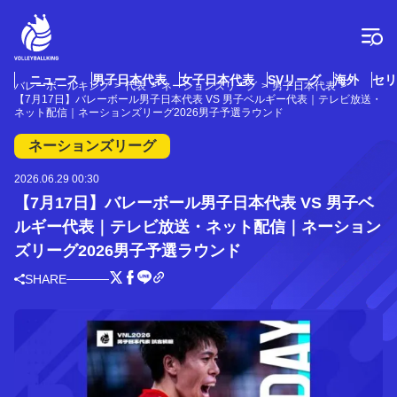
コ
ン
テ
ン
ツ
ニュース
男子日本代表
女子日本代表
SVリーグ
海外
セリ
バレーボールキング
代表
ネーションズリーグ
男子日本代表
へ
【7月17日】バレーボール男子日本代表 VS 男子ベルギー代表｜テレビ放送・
ス
ネット配信｜ネーションズリーグ2026男子予選ラウンド
キ
ネーションズリーグ
ッ
プ
2026.06.29 00:30
【7月17日】バレーボール男子日本代表 VS 男子ベ
ルギー代表｜テレビ放送・ネット配信｜ネーション
ズリーグ2026男子予選ラウンド
SHARE