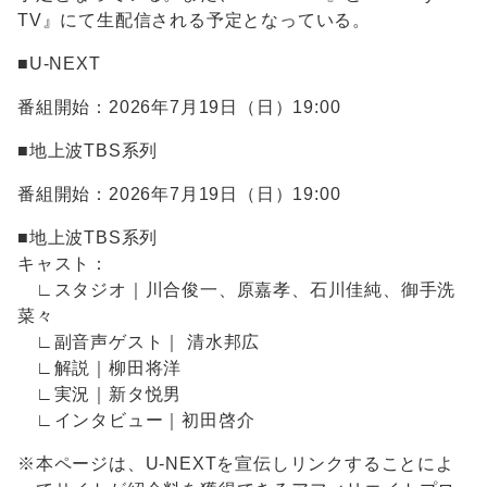
TV』にて生配信される予定となっている。
■U-NEXT
番組開始：2026年7月19日（日）19:00
■地上波TBS系列
番組開始：2026年7月19日（日）19:00
■地上波TBS系列
キャスト：
∟スタジオ｜川合俊一、原嘉孝、石川佳純、御手洗
菜々
∟副音声ゲスト｜ 清水邦広
∟解説｜柳田将洋
∟実況｜新タ悦男
∟インタビュー｜初田啓介
※本ページは、U-NEXTを宣伝しリンクすることによ