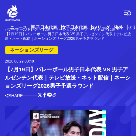
コ
ン
テ
ン
ツ
ニュース
男子日本代表
女子日本代表
SVリーグ
海外
セリ
バレーボールキング
代表
ネーションズリーグ
男子日本代表
へ
【7月19日】バレーボール男子日本代表 VS 男子アルゼンチン代表｜テレビ放
ス
送・ネット配信｜ネーションズリーグ2026男子予選ラウンド
キ
ネーションズリーグ
ッ
プ
2026.06.29 00:40
【7月19日】バレーボール男子日本代表 VS 男子ア
ルゼンチン代表｜テレビ放送・ネット配信｜ネーシ
ョンズリーグ2026男子予選ラウンド
SHARE