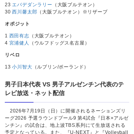
23
エバデダンラリー
（大阪ブルテオン）
30
西川馨太郎
（大阪ブルテオン）※リザーブ
オポジット
1
西田有志
（大阪ブルテオン）
4
宮浦健人
（ウルフドッグス名古屋）
リベロ
13
小川智大
（ルブリン/ポーランド）
男子日本代表 VS 男子アルゼンチン代表のテ
レビ放送・ネット配信
2026年7月19日（日）に開催されるネーションズリ
ーグ2026 予選ラウンドプール9 第4試合『日本×アルゼ
ンチン』の試合は、地上波TBS系列にて生放送される
予定となっている。また、『U-NEXT』と『Volleyball