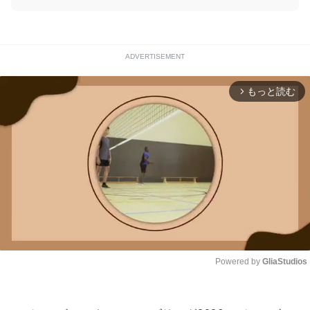
ADVERTISEMENT
もっと読む
arrow_forward_ios
Powered by 
GliaStudios
Unmute