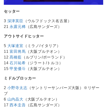
セッター
3
深津英臣
（ウルフドックス名古屋）
21
永露元稀
（広島サンダーズ）
アウトサイドヒッター
5
大塚達宣
（ミラノ/イタリア）
11
富田将馬
（大阪ブルテオン）
12
髙橋藍
（ルブリン/ポーランド）
14
石川祐希
（ジラート/トルコ）
15
甲斐優斗
（大阪ブルテオン）
ミドルブロッカー
2
小野寺太志
（サントリーサンバーズ大阪）※リザー
ブ
6
山内晶大
（大阪ブルテオン）
17
西本圭吾
（広島サンダーズ）