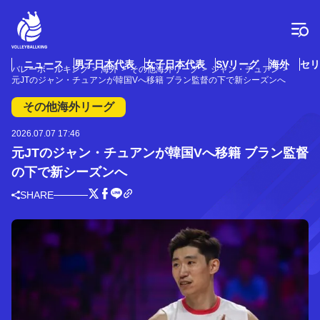
コ
ン
テ
ン
ツ
ニュース
男子日本代表
女子日本代表
SVリーグ
海外
セリ
バレーボールキング
海外
その他海外リーグ
ジャン・チュアン
へ
元JTのジャン・チュアンが韓国Vへ移籍 ブラン監督の下で新シーズンへ
ス
キ
その他海外リーグ
ッ
プ
2026.07.07 17:46
元JTのジャン・チュアンが韓国Vへ移籍 ブラン監督
の下で新シーズンへ
SHARE