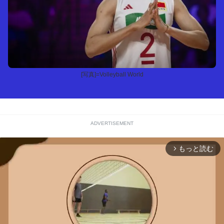
[写真]=Volleyball World
ADVERTISEMENT
もっと読む
arrow_forward_ios