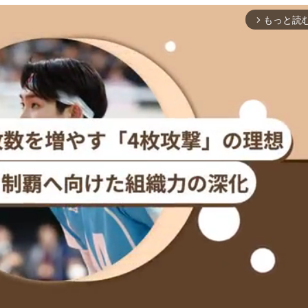
もっと読
arrow_forward_ios