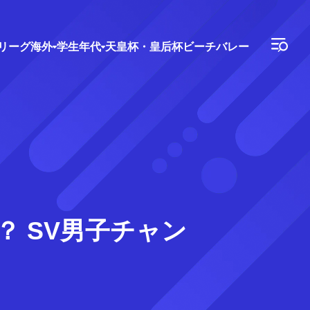
Vリーグ
海外
学生年代
天皇杯・皇后杯
ビーチバレー
？ SV男子チャン