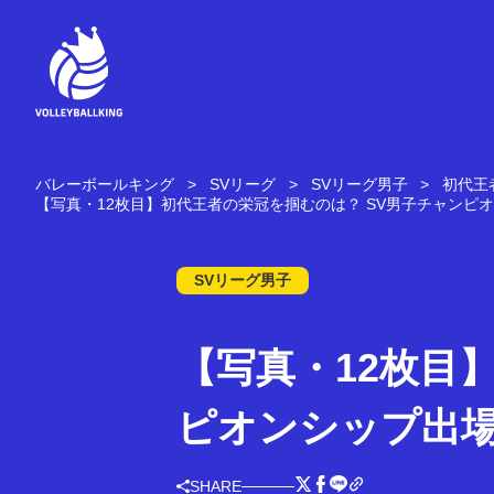
コ
ン
テ
ン
ツ
へ
ス
キ
バレーボールキング
SVリーグ
SVリーグ男子
初代王
ッ
【写真・12枚目】初代王者の栄冠を掴むのは？ SV男子チャンピ
プ
SVリーグ男子
【写真・12枚目
ピオンシップ出
SHARE