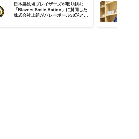
日本製鉄堺ブレイザーズが取り組む
バ
「Blazers Smile Action」に賛同した
心
株式会社上組がバレーボール30球とビ
ウ
ブス90着を忠岡町教育委員会に寄贈