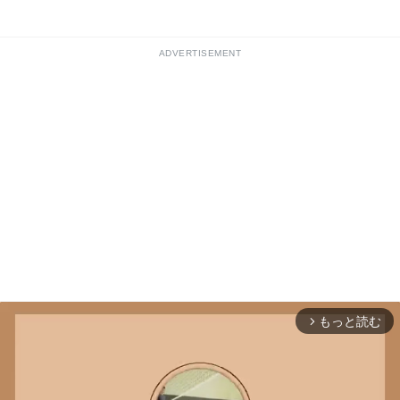
ADVERTISEMENT
もっと読む
arrow_forward_ios