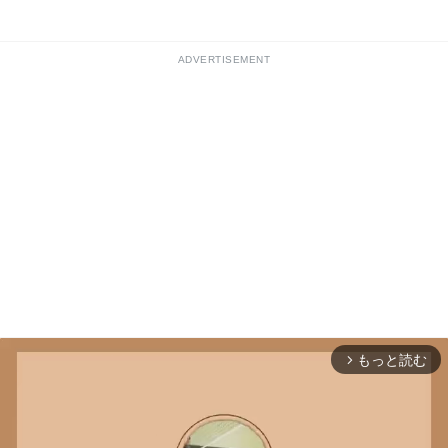
ADVERTISEMENT
もっと読む
arrow_forward_ios