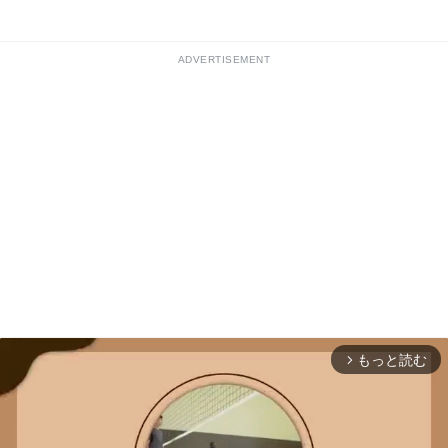
ADVERTISEMENT
もっと読む
arrow_forward_ios