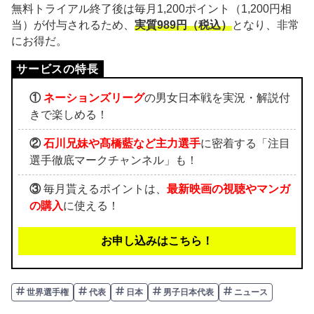
無料トライアル終了後は毎月1,200ポイント（1,200円相
当）が付与されるため、
実質989円（税込）
となり、非常
にお得だ。
①
ネーションズリーグ
の男女日本戦を実況・解説付
きで楽しめる！
②
石川兄妹や髙橋藍など主力選手
に密着する「注目
選手徹底マークチャンネル」も！
③
毎月貰えるポイントは、
最新映画の視聴やマンガ
の購入
に使える！
お申し込みはこちら！
世界選手権
代表
日本
男子日本代表
ニュース