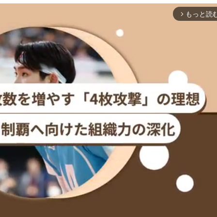
もっと読
arrow_forward_ios