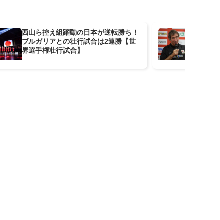
西山ら控え組躍動の日本が逆転勝ち！
「
ブルガリアとの壮行試合は2連勝【世
た
界選手権壮行試合】
リ