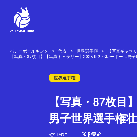
コ
ン
テ
ン
ツ
へ
ス
キ
バレーボールキング
代表
世界選手権
【写真ギャラリー
ッ
【写真・87枚目】【写真ギャラリー】2025.9.2 バレーボール男
プ
世界選手権
【写真・87枚目】
男子世界選手権壮行
SHARE