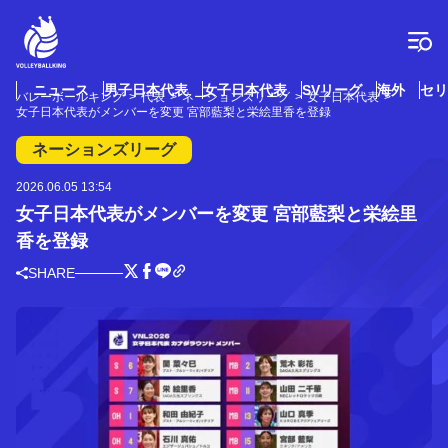
コ
ン
テ
ン
ツ
ニュース
男子日本代表
女子日本代表
SVリーグ
海外
セリ
バレーボールキング
代表
ネーションズリーグ
女子日本代表
へ
女子日本代表がメンバーを変更 宮部藍梨と栄絵里香を登録
ス
キ
ネーションズリーグ
ッ
プ
2026.06.05 13:54
女子日本代表がメンバーを変更 宮部藍梨と栄絵里
香を登録
SHARE