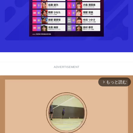
ADVERTISEMENT
もっと読む
arrow_forward_ios