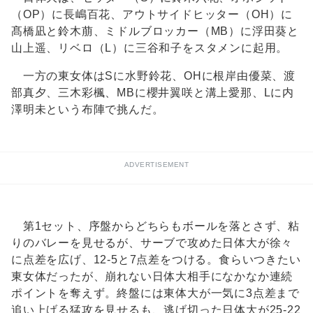
（OP）に長嶋百花、アウトサイドヒッター（OH）に
髙橋凪と鈴木萠、ミドルブロッカー（MB）に浮田葵と
山上遥、リベロ（L）に三谷和子をスタメンに起用。
一方の東女体はSに水野鈴花、OHに根岸由優菜、渡
部真夕、三木彩楓、MBに櫻井翼咲と溝上愛那、Lに内
澤明未という布陣で挑んだ。
ADVERTISEMENT
第1セット、序盤からどちらもボールを落とさず、粘
りのバレーを見せるが、サーブで攻めた日体大が徐々
に点差を広げ、12-5と7点差をつける。食らいつきたい
東女体だったが、崩れない日体大相手になかなか連続
ポイントを奪えず。終盤には東体大が一気に3点差まで
追い上げる猛攻を見せるも、逃げ切った日体大が25-22