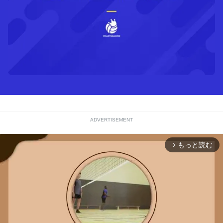
ADVERTISEMENT
もっと読む
arrow_forward_ios