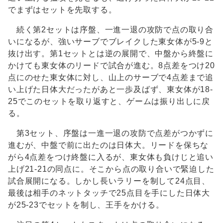
でまずはセットを先取する。
続く第2セットは序盤、一進一退の攻防で点の取り合
いになるが、強いサーブでブレイクした東女体が5-9と
抜け出す。第1セットとは逆の展開で、中盤から終盤に
かけても東女体のリードで試合が進む。8点差をつけ20
点にのせた東女体に対し、山上のサーブで4点差まで追
い上げた日体大だったがあと一歩及ばず、東女体が18-
25でこのセットを取り返すと、ゲームは振り出しに戻
る。
第3セット、序盤は一進一退の攻防で点差がつかずに
進むが、中盤で前に出たのは日体大。リードを保ちな
がら4点差をつけ終盤に入るが、東女体も負けじと追い
上げ21-21の同点に。そこから点の取り合いで緊迫した
試合展開になる。しかし長いラリーを制して24点目、
最後は相手のネットタッチで25点目を手にした日体大
が25-23でセットを制し、王手をかける。