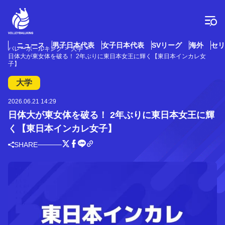
コ
ン
テ
ン
ツ
ニュース
男子日本代表
女子日本代表
SVリーグ
海外
セリ
バレーボールキング
大学
へ
日体大が東女体を破る！ 2年ぶりに東日本女王に輝く【東日本インカレ女
ス
子】
キ
大学
ッ
プ
2026.06.21 14:29
日体大が東女体を破る！ 2年ぶりに東日本女王に輝
く【東日本インカレ女子】
SHARE