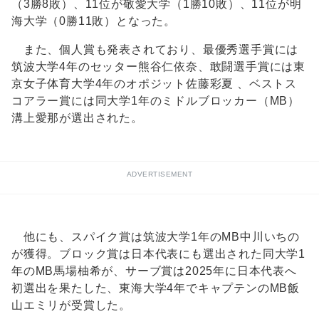
（3勝8敗）、11位が敬愛大学（1勝10敗）、11位が明
海大学（0勝11敗）となった。
また、個人賞も発表されており、最優秀選手賞には
筑波大学4年のセッター熊谷仁依奈、敢闘選手賞には東
京女子体育大学4年のオポジット佐藤彩夏 、ベストス
コアラー賞には同大学1年のミドルブロッカー（MB）
溝上愛那が選出された。
ADVERTISEMENT
他にも、スパイク賞は筑波大学1年のMB中川いちの
が獲得。ブロック賞は日本代表にも選出された同大学1
年のMB馬場柚希が、サーブ賞は2025年に日本代表へ
初選出を果たした、東海大学4年でキャプテンのMB飯
山エミリが受賞した。