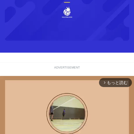
ADVERTISEMENT
もっと読む
arrow_forward_ios