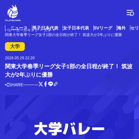
コ
ン
テ
ン
ツ
ニュース
男子日本代表
女子日本代表
SVリーグ
海外
セリ
バレーボールキング
大学
へ
関東大学春季リーグ女子1部の全日程が終了！ 筑波大が2年ぶりに優勝
ス
キ
大学
ッ
プ
2026.05.29 22:20
関東大学春季リーグ女子1部の全日程が終了！ 筑波
大が2年ぶりに優勝
SHARE