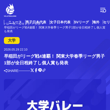
コ
ン
テ
ン
ツ
ニュース
男子日本代表
女子日本代表
SVリーグ
海外
セリ
バレーボールキング
大学
へ
早稲田がリーグ戦4連覇！ 関東大学春季リーグ男子1部が全日程終了し個人賞
ス
も発表
キ
大学
ッ
プ
2026.05.29 22:10
早稲田がリーグ戦4連覇！ 関東大学春季リーグ男子
1部が全日程終了し個人賞も発表
SHARE