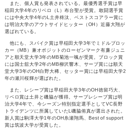
また、個人賞も発表されている。最優秀選手賞は早
稲田大学4年のリベロ（L）布台聖が受賞。敢闘選手賞
には中央大学4年のL土井柊汰、ベストスコアラー賞に
は明治大学のアウトサイドヒッター（OH）近藤大翔が
選ばれている。
他にも、スパイク賞は早稲田大学3年でミドルブロッ
カー（MB）兼オポジットのローゼンマーク有廉ジュニ
アと順天堂大学3年のMB菊池一颯が受賞。ブロック賞
には国士舘大学2年のMB柳沢響木、サーブ賞には順天
堂大学3年のOH白野大稀、セッター賞には早稲田大学2
年の瀬川桜輝が選ばれた。
また、レシーブ賞は早稲田大学3年のOH徳留巧大、
リベロ賞は土井と磯脇が獲得。サーブレシーブ賞は明
治大学4年で、今シーズン特別指定選手としてVC長野
トライデンツに所属していたL磯脇侑真が選出された。
新人賞は駒澤大学1年のOH糸瀬翔馬、Best of support
賞は筑波大学が受賞した。