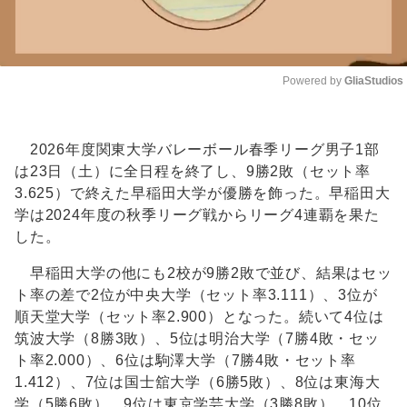
Powered by 
GliaStudios
Unmute
2026年度関東大学バレーボール春季リーグ男子1部
は23日（土）に全日程を終了し、9勝2敗（セット率
3.625）で終えた早稲田大学が優勝を飾った。早稲田大
学は2024年度の秋季リーグ戦からリーグ4連覇を果た
した。
早稲田大学の他にも2校が9勝2敗で並び、結果はセッ
ト率の差で2位が中央大学（セット率3.111）、3位が
順天堂大学（セット率2.900）となった。続いて4位は
筑波大学（8勝3敗）、5位は明治大学（7勝4敗・セッ
ト率2.000）、6位は駒澤大学（7勝4敗・セット率
1.412）、7位は国士舘大学（6勝5敗）、8位は東海大
学（5勝6敗）、9位は東京学芸大学（3勝8敗）、10位