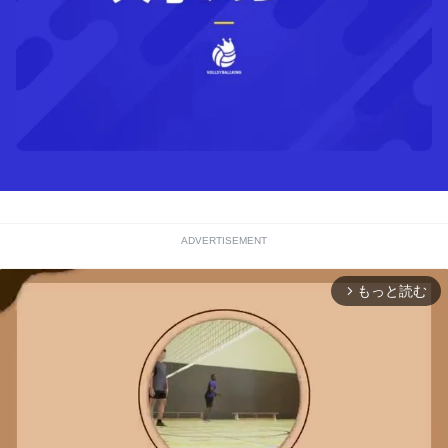
ADVERTISEMENT
もっと読む
arrow_forward_ios