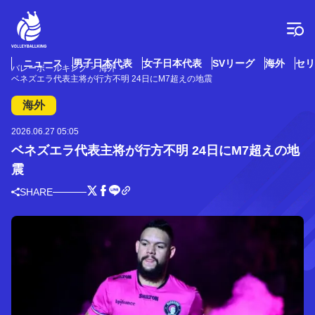
コ
ン
テ
ン
ツ
ニュース
男子日本代表
女子日本代表
SVリーグ
海外
セリ
バレーボールキング
海外
へ
ベネズエラ代表主将が行方不明 24日にM7超えの地震
ス
キ
海外
ッ
プ
2026.06.27 05:05
ベネズエラ代表主将が行方不明 24日にM7超えの地
震
SHARE