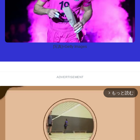
[写真]=Getty Images
ADVERTISEMENT
もっと読む
arrow_forward_ios