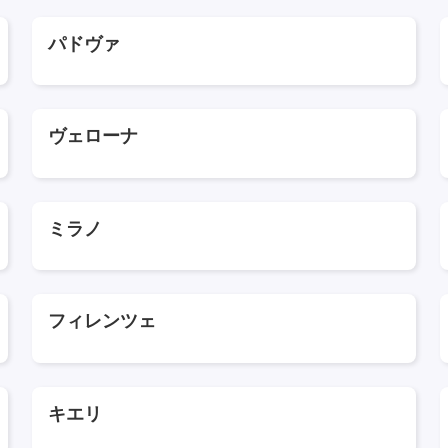
パドヴァ
ヴェローナ
ミラノ
フィレンツェ
キエリ