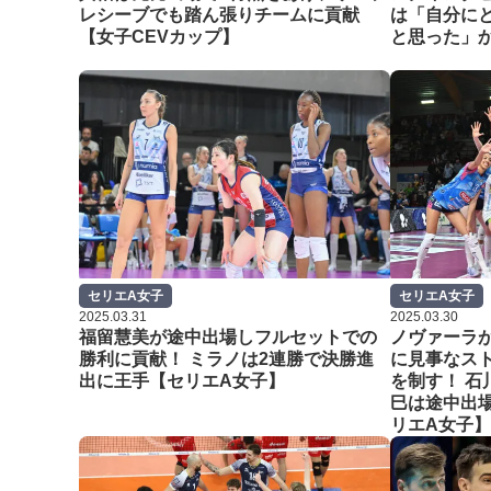
レシーブでも踏ん張りチームに貢献
は「自分に
【女子CEVカップ】
と思った」
セリエA女子
セリエA女子
2025.03.31
2025.03.30
福留慧美が途中出場しフルセットでの
ノヴァーラ
勝利に貢献！ ミラノは2連勝で決勝進
に見事なス
出に王手【セリエA女子】
を制す！ 石
巳は途中出
リエA女子】