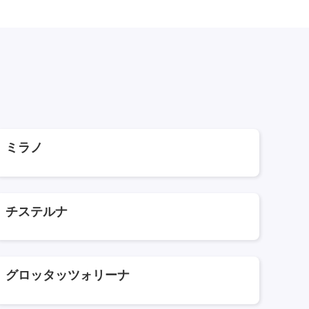
ミラノ
チステルナ
グロッタッツォリーナ