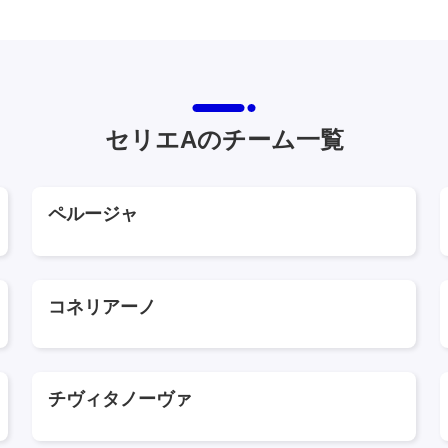
セリエAのチーム一覧
ペルージャ
コネリアーノ
チヴィタノーヴァ