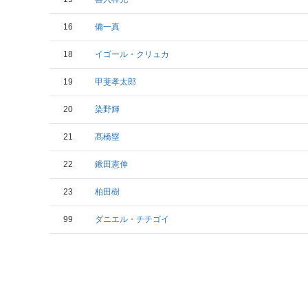
16
備一真
18
イゴール・クリュカ
19
甲斐孝太郎
20
染野輝
21
髙橋塁
22
鍬田憲伸
23
柏田樹
99
ダニエル・チチゴイ