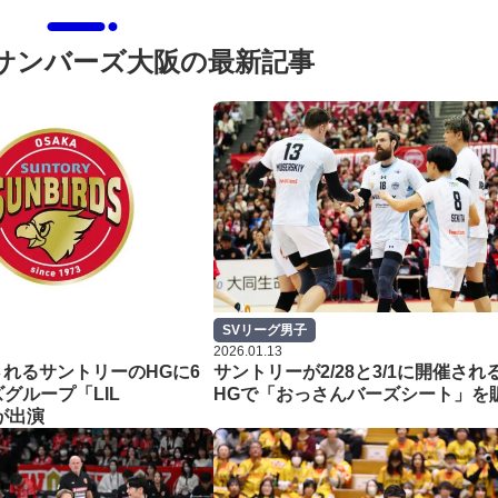
サンバーズ大阪の最新記事
SVリーグ男子
2026.01.13
催されるサントリーのHGに6
サントリーが2/28と3/1に開催され
グループ「LIL
HGで「おっさんバーズシート」を
」が出演