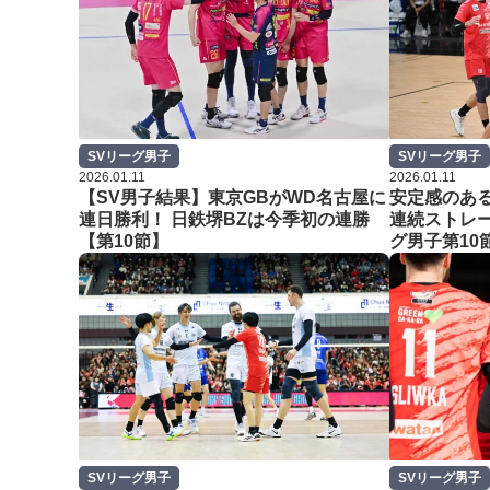
SVリーグ男子
SVリーグ男子
2026.01.11
2026.01.11
【SV男子結果】東京GBがWD名古屋に
安定感のあ
連日勝利！ 日鉄堺BZは今季初の連勝
連続ストレ
【第10節】
グ男子第10
SVリーグ男子
SVリーグ男子