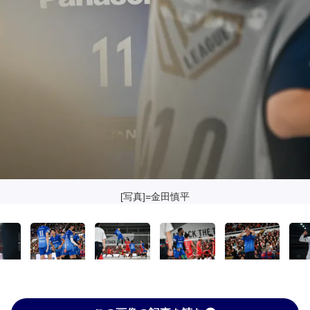
[写真]=金田慎平