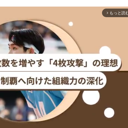
もっと読
arrow_forward_ios