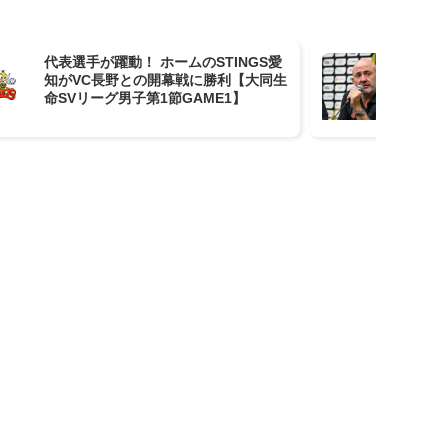
代表選手が躍動！ ホームのSTINGS愛
大
知がVC長野との開幕戦に勝利【大同生
を
命SVリーグ男子第1節GAME1】
の