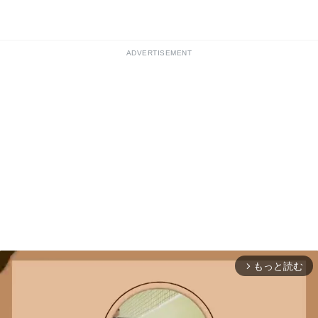
ADVERTISEMENT
もっと読む
arrow_forward_ios