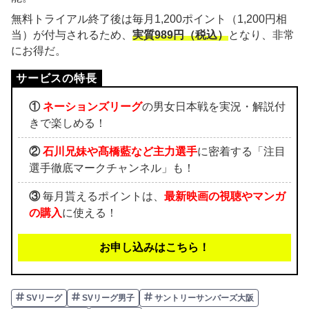
無料トライアル終了後は毎月1,200ポイント（1,200円相
当）が付与されるため、
実質989円（税込）
となり、非常
にお得だ。
①
ネーションズリーグ
の男女日本戦を実況・解説付
きで楽しめる！
②
石川兄妹や髙橋藍など主力選手
に密着する「注目
選手徹底マークチャンネル」も！
③
毎月貰えるポイントは、
最新映画の視聴やマンガ
の購入
に使える！
お申し込みはこちら！
SVリーグ
SVリーグ男子
サントリーサンバーズ大阪