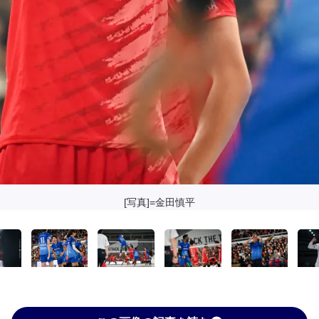
[写真]=金田慎平