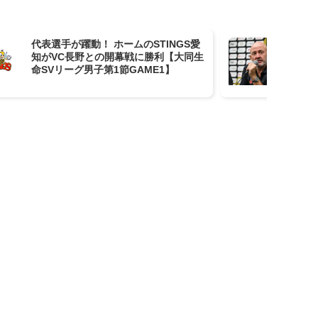
代表選手が躍動！ ホームのSTINGS愛
大
知がVC長野との開幕戦に勝利【大同生
を
命SVリーグ男子第1節GAME1】
の