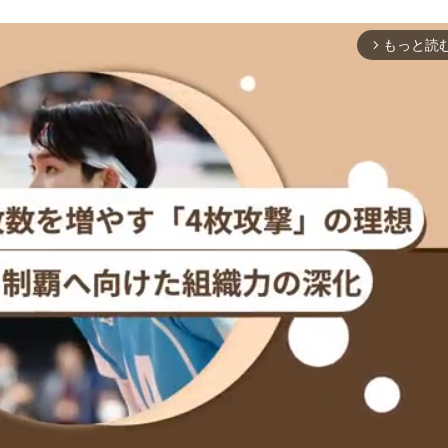
もっと読
arrow_forward_ios