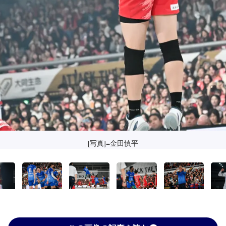
[写真]=金田慎平