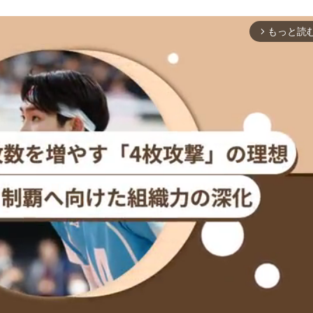
もっと読
arrow_forward_ios