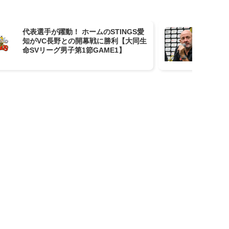
代表選手が躍動！ ホームのSTINGS愛
大
知がVC長野との開幕戦に勝利【大同生
を
命SVリーグ男子第1節GAME1】
の