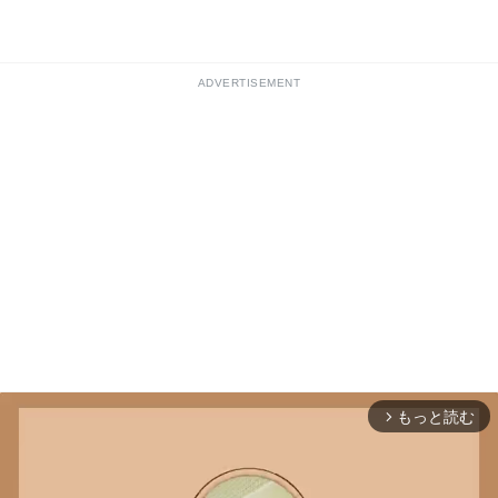
ADVERTISEMENT
もっと読む
arrow_forward_ios