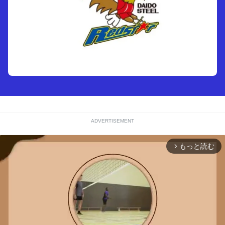
ADVERTISEMENT
もっと読む
arrow_forward_ios