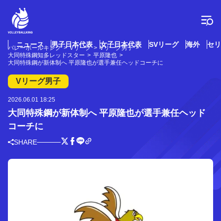
コ
ン
テ
ン
ツ
ニュース
男子日本代表
女子日本代表
SVリーグ
海外
セリ
バレーボールキング
Vリーグ
Vリーグ男子
へ
大同特殊鋼知多レッドスター
平原隆也
ス
大同特殊鋼が新体制へ 平原隆也が選手兼任ヘッドコーチに
キ
Vリーグ男子
ッ
プ
2026.06.01 18:25
大同特殊鋼が新体制へ 平原隆也が選手兼任ヘッド
コーチに
SHARE