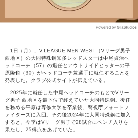
Powered by 
GliaStudios
Unmute
1日（月）、V.LEAGUE MEN WEST（Vリーグ男子
西地区）の大同特殊鋼知多レッドスターは中尾貞治ヘ
ッドコーチ（57）の退任とアウトサイドヒッターの平
原隆也（30）がヘッドコーチ兼選手に就任することを
発表した。クラブ公式サイトが伝えている。
2025年に就任した中尾ヘッドコーチのもとでVリー
グ男子 西地区を最下位で終えていた大同特殊鋼。後任
を務める平原は専修大学を卒業後、警視庁フォートフ
ァイターズに入団。その後2024年に大同特殊鋼に加入
すると、今季はVリーグ男子で28試合にベンチ入りを
果たし、25得点をあげていた。