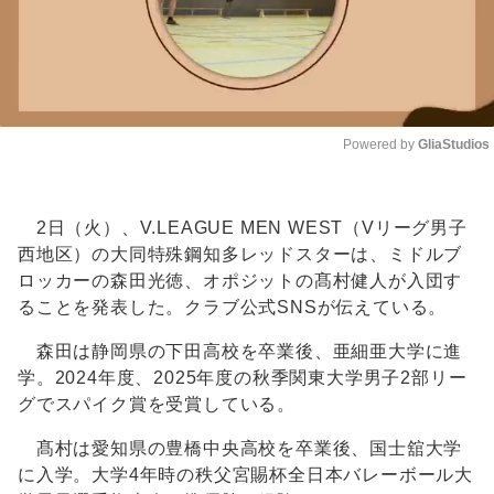
Powered by 
GliaStudios
Unmute
2日（火）、V.LEAGUE MEN WEST（Vリーグ男子
西地区）の大同特殊鋼知多レッドスターは、ミドルブ
ロッカーの森田光徳、オポジットの髙村健人が入団す
ることを発表した。クラブ公式SNSが伝えている。
森田は静岡県の下田高校を卒業後、亜細亜大学に進
学。2024年度、2025年度の秋季関東大学男子2部リー
グでスパイク賞を受賞している。
髙村は愛知県の豊橋中央高校を卒業後、国士舘大学
に入学。大学4年時の秩父宮賜杯全日本バレーボール大