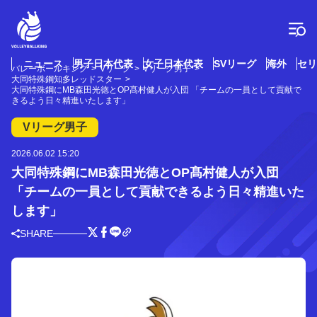
コ
ン
テ
ン
ツ
ニュース
男子日本代表
女子日本代表
SVリーグ
海外
セリ
バレーボールキング
Vリーグ
Vリーグ男子
へ
大同特殊鋼知多レッドスター
ス
大同特殊鋼にMB森田光徳とOP髙村健人が入団 「チームの一員として貢献で
きるよう日々精進いたします」
キ
ッ
Vリーグ男子
プ
2026.06.02 15:20
大同特殊鋼にMB森田光徳とOP髙村健人が入団
「チームの一員として貢献できるよう日々精進いた
します」
SHARE