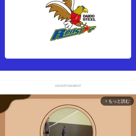
ADVERTISEMENT
もっと読む
arrow_forward_ios