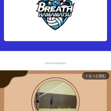
ADVERTISEMENT
もっと読む
arrow_forward_ios