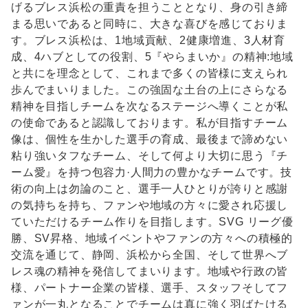
げるブレス浜松の重責を担うこととなり、身の引き締
まる思いであると同時に、大きな喜びを感じておりま
す。ブレス浜松は、1地域貢献、2健康増進、3人材育
成、4ハブとしての役割、5『やらまいか』の精神:地域
と共にを理念として、これまで多くの皆様に支えられ
歩んでまいりました。この強固な土台の上にさらなる
精神を目指しチームを次なるステージへ導くことが私
の使命であると認識しております。私が目指すチーム
像は、個性を生かした選手の育成、最後まで諦めない
粘り強いタフなチーム、そして何より大切に思う『チ
ーム愛』を持つ包容力·人間力の豊かなチームです。技
術の向上は勿論のこと、選手一人ひとりが誇りと感謝
の気持ちを持ち、ファンや地域の方々に愛され応援し
ていただけるチーム作りを目指します。SVG リーグ優
勝、SV昇格、地域イベントやファンの方々への積極的
交流を通じて、静岡、浜松から全国、そして世界へブ
レス魂の精神を発信してまいります。地域や行政の皆
様、パートナー企業の皆様、選手、スタッフそしてフ
ァンが一丸となることでチームは真に強く羽ばたける