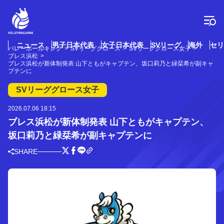
コ
ン
テ
ン
ツ
ニュース
男子日本代表
女子日本代表
SVリーグ
海外
セリ
バレーボールキング
SVリーググロース
SVリーググロース女子
へ
ブレス浜松
ス
ブレス浜松が新体制発表 山下ともがキャプテン、坂口莉乃と緑栞希が副キャ
プテンに
キ
ッ
SVリーググロース女子
プ
2026.07.06 18:15
ブレス浜松が新体制発表 山下ともがキャプテン、
坂口莉乃と緑栞希が副キャプテンに
SHARE