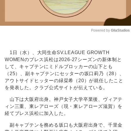
Powered by 
GliaStudios
Unmute
1日（水）、大同生命SV.LEAGUE GROWTH
WOMENのブレス浜松は2026-27シーズンの新体制と
して、キャプテンにミドルブロッカーの山下とも
（25）、副キャプテンにセッターの坂口莉乃（28）、
アウトサイドヒッターの緑栞希（20）が就任したこと
を発表した。クラブ公式サイトが伝えている。
山下は大阪府出身。神戸女子大学卒業後、ヴィアテ
ィン三重、東レアローズ（現・東レアローズ滋賀）を
経てブレス浜松に加入した。
副キャプテンを務める坂口も大阪府出身で、千里金