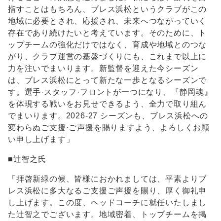
指すことはもちろん、ブレス浜松というクラブがこの
地域に必要とされ、応援され、未来へつながっていく
存在であり続けたいと考えています。そのために、ト
ップチームの強化だけではなく、育成や地域とのつな
がり、クラブ運営の基盤づくりにも、これまで以上に
力を注いでまいります。新監督を迎えた今シーズン
は、ブレス浜松にとって新たな一歩となるシーズンで
す。選手·スタッフ·フロントが一つになり、『静岡魂』
を体現する戦いをお見せできるよう、全力で取り組ん
でまいります。2026-27 シーズンも、ブレス浜松への
変わらぬご支援·ご声援を賜りますよう、よろしくお願
い申し上げます」
■辻智之氏
「拝啓新緑の候、皆様におかれましては、平素よりブ
レス浜松に多大なるご支援ご声援を賜り、厚く御礼申
し上げます。この度、ヘッドコーチに就任いたしまし
た辻智之でございます。地域密着、トップチームを掲