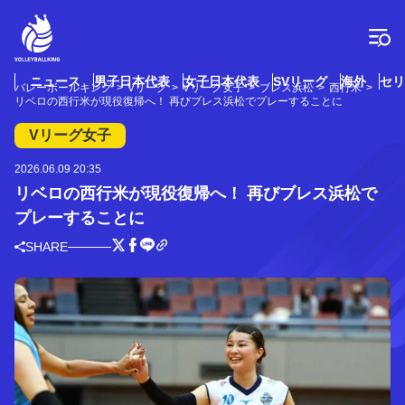
コ
ン
テ
ン
ツ
ニュース
男子日本代表
女子日本代表
SVリーグ
海外
セリ
バレーボールキング
Vリーグ
Vリーグ女子
ブレス浜松
西行米
へ
リベロの西行米が現役復帰へ！ 再びブレス浜松でプレーすることに
ス
キ
Vリーグ女子
ッ
プ
2026.06.09 20:35
リベロの西行米が現役復帰へ！ 再びブレス浜松で
プレーすることに
SHARE