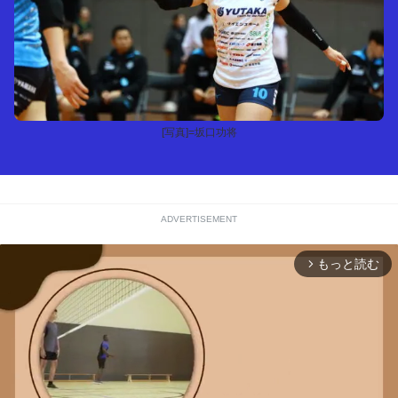
[写真]=坂口功将
ADVERTISEMENT
もっと読む
arrow_forward_ios