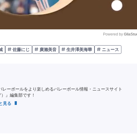
Powered by 
GliaStu
城
佐藤にじ
廣瀨美音
生井澤美海華
ニュース
Unmute
バレーボールをより楽しめるバレーボール情報・ニュースサイト
ング）』編集部です！
っと見る