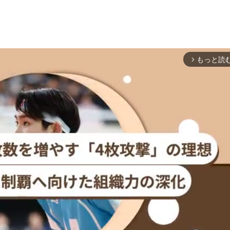
もっと読
arrow_forward_ios