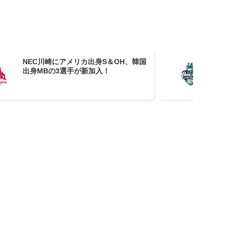
NEC川崎にアメリカ出身S＆OH、韓国
ブ
出身MBの3選手が新加入！
ャ
プ