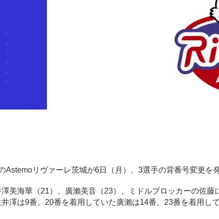
子）のAstemoリヴァーレ茨城が6日（月）、3選手の背番号変更を
井澤美海華（21）、廣瀨美音（23）、ミドルブロッカーの佐藤に
井澤は9番。20番を着用していた廣瀨は14番、23番を着用し