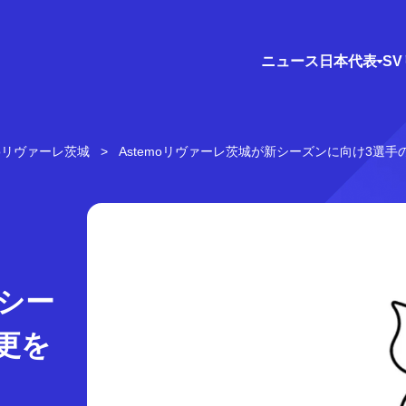
ニュース
日本代表
S
moリヴァーレ茨城
Astemoリヴァーレ茨城が新シーズンに向け3選
新シー
更を