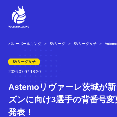
コ
ン
テ
ン
ツ
へ
ス
キ
バレーボールキング
SVリーグ
SVリーグ女子
Aste
ッ
プ
SVリーグ女子
2026.07.07 18:20
Astemoリヴァーレ茨城が
ズンに向け3選手の背番号変
発表！