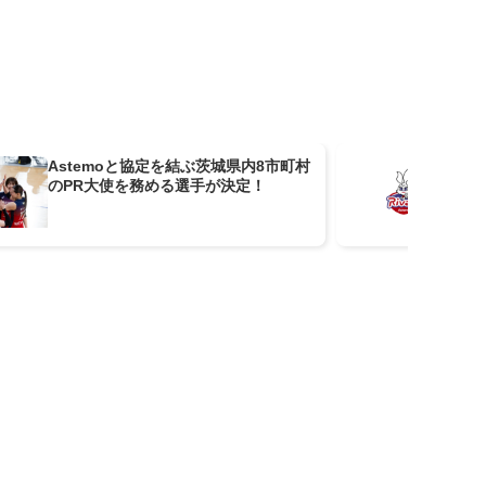
Astemoと協定を結ぶ茨城県内8市町村
As
のPR大使を務める選手が決定！
横
ア