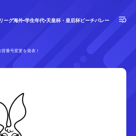
Vリーグ
海外
学生年代
天皇杯・皇后杯
ビーチバレー
手の背番号変更を発表！