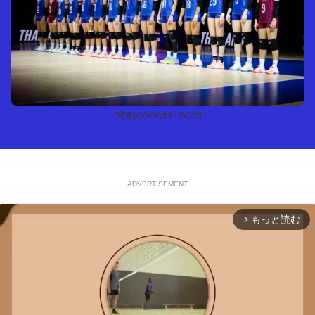
[写真]=Volleyball World
ADVERTISEMENT
もっと読む
arrow_forward_ios