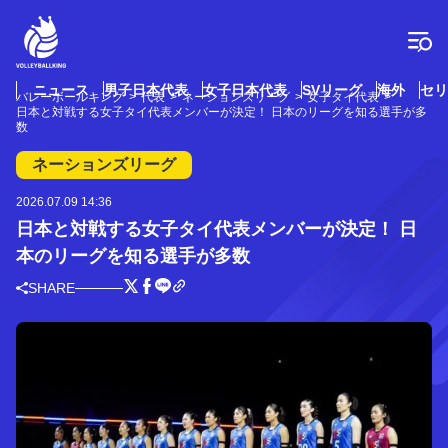
コ
ン
テ
ン
ツ
ニュース
男子日本代表
女子日本代表
SVリーグ
海外
セリ
バレーボールキング
代表
ネーションズリーグ
女子タイ代表
へ
日本と対戦する女子タイ代表メンバーが決定！ 日本のリーグを知る選手が多
ス
数
キ
ネーションズリーグ
ッ
プ
2026.07.09 14:36
日本と対戦する女子タイ代表メンバーが決定！ 日
本のリーグを知る選手が多数
SHARE