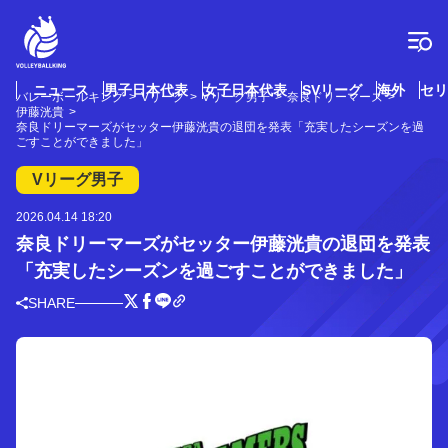
コ
ン
テ
ン
ツ
ニュース
男子日本代表
女子日本代表
SVリーグ
海外
セリ
バレーボールキング
Vリーグ
Vリーグ男子
奈良ドリーマーズ
へ
伊藤洸貴
ス
奈良ドリーマーズがセッター伊藤洸貴の退団を発表「充実したシーズンを過
ごすことができました」
キ
ッ
Vリーグ男子
プ
2026.04.14 18:20
奈良ドリーマーズがセッター伊藤洸貴の退団を発表
「充実したシーズンを過ごすことができました」
SHARE