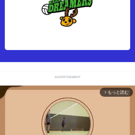
ADVERTISEMENT
もっと読む
arrow_forward_ios