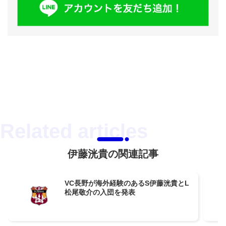
伊藤洸貴の関連記事
VC長野が海外経験のあるS伊藤洸貴とL
松尾敬介の入団を発表