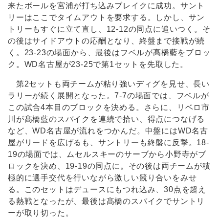
来たボールを宮浦が打ち込みブレイクに成功。サント
リーはここでタイムアウトを要求する。しかし、サン
トリーもすぐに立て直し、12-12の同点に追いつく。そ
の後はサイドアウトの応酬となり、終盤まで接戦が続
く。23-23の場面から、最後はフベルが髙橋藍をブロッ
ク。WD名古屋が23-25で第1セットを先取した。
第2セットも両チームが粘り強いディグを見せ、長い
ラリーが続く展開となった。7-7の場面では、フベルが
この試合4本目のブロックを決める。さらに、リベロ市
川が髙橋藍のスパイクを連続で拾い、得点につなげる
など、WD名古屋が流れをつかんだ。中盤にはWD名古
屋がリードを広げるも、サントリーも終盤に反撃。18-
19の場面では、ムセルスキーのサーブから小野寺がブ
ロックを決め、19-19の同点に。その後は両チームが積
極的に選手交代を行いながら激しい競り合いをみせ
る。このセットはデュースにもつれ込み、30点を超え
る熱戦となったが、最後は髙橋のスパイクでサントリ
ーが取り切った。