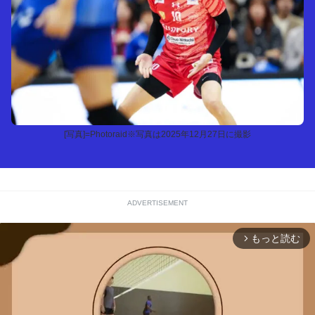
[写真]=Photoraid※写真は2025年12月27日に撮影
ADVERTISEMENT
もっと読む
arrow_forward_ios