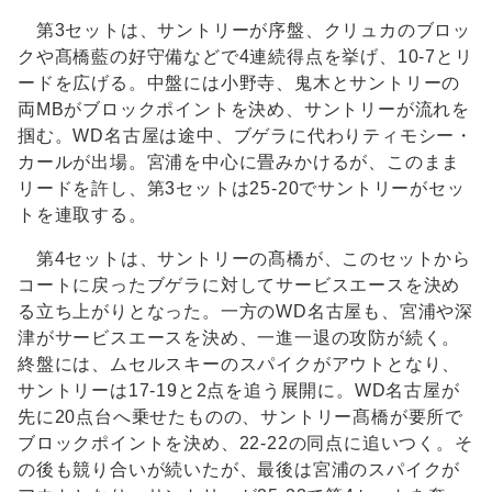
第3セットは、サントリーが序盤、クリュカのブロッ
クや髙橋藍の好守備などで4連続得点を挙げ、10-7とリ
ードを広げる。中盤には小野寺、鬼木とサントリーの
両MBがブロックポイントを決め、サントリーが流れを
掴む。WD名古屋は途中、ブゲラに代わりティモシー・
カールが出場。宮浦を中心に畳みかけるが、このまま
リードを許し、第3セットは25-20でサントリーがセッ
トを連取する。
第4セットは、サントリーの髙橋が、このセットから
コートに戻ったブゲラに対してサービスエースを決め
る立ち上がりとなった。一方のWD名古屋も、宮浦や深
津がサービスエースを決め、一進一退の攻防が続く。
終盤には、ムセルスキーのスパイクがアウトとなり、
サントリーは17-19と2点を追う展開に。WD名古屋が
先に20点台へ乗せたものの、サントリー髙橋が要所で
ブロックポイントを決め、22-22の同点に追いつく。そ
の後も競り合いが続いたが、最後は宮浦のスパイクが