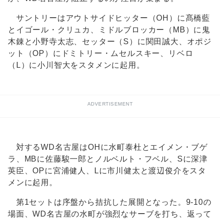
サントリーはアウトサイドヒッター（OH）に髙橋藍
とイゴール・クリュカ、ミドルブロッカー（MB）に鬼
木錬と小野寺太志、セッター（S）に関田誠大、オポジ
ット（OP）にドミトリー・ムセルスキー、リベロ
（L）に小川智大をスタメンに起用。
ADVERTISEMENT
対するWD名古屋はOHに水町泰杜とエイメン・ブゲ
ラ、MBに佐藤駿一郎とノルベルト・フベル、Sに深津
英臣、OPに宮浦健人、Lに市川健太と渡辺俊介をスタ
メンに起用。
第1セットは序盤から拮抗した展開となった。9-10の
場面、WD名古屋の水町が強烈なサーブを打ち、返って