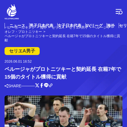
コ
ン
テ
ン
ツ
ニュース
男子日本代表
女子日本代表
SVリーグ
海外
セリ
バレーボールキング
海外
セリエA
セリエA男子
ペルージャ
へ
オレフ・プロトニツキー
ス
ペルージャがプロトニツキーと契約延長 在籍7年で15個のタイトル獲得に貢
献
キ
ッ
セリエA男子
プ
2026.06.01 16:52
ペルージャがプロトニツキーと契約延長 在籍7年で
15個のタイトル獲得に貢献
SHARE