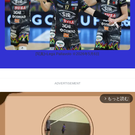
[写真]=Lega Pallavolo ※2026年5月6日
ADVERTISEMENT
もっと読む
arrow_forward_ios