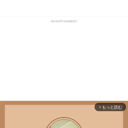
ADVERTISEMENT
もっと読む
arrow_forward_ios