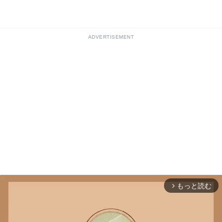
ADVERTISEMENT
もっと読む
arrow_forward_ios