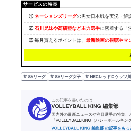
①
ネーションズリーグ
の男女日本戦を実況・解
②
石川兄妹や髙橋藍など主力選手
に密着する「
③
毎月貰えるポイントは、
最新映画の視聴やマ
SVリーグ
SVリーグ女子
NECレッドロケッツ
この記事を書いたのは
VOLLEYBALL KING 編集部
国内外の最新ニュースや注目選手の特集、
『VOLLEYBALLKING（バレーボールキ
VOLLEYBALL KING 編集部 の記事をも