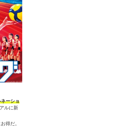
ルネーショ
アルに新
にお得だ。