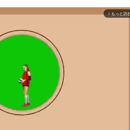
もっと読
arrow_forward_ios