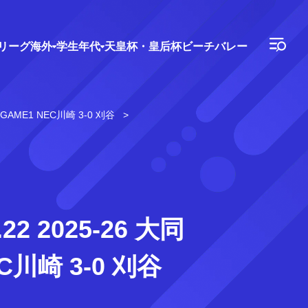
Vリーグ
海外
学生年代
天皇杯・皇后杯
ビーチバレー
GAME1 NEC川崎 3-0 刈谷
 2025-26 大同
C川崎 3-0 刈谷