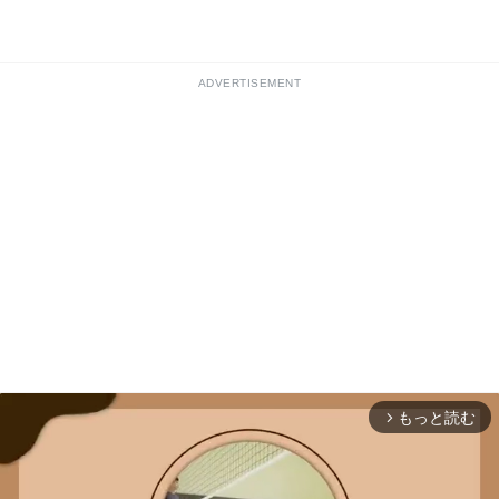
ADVERTISEMENT
もっと読む
arrow_forward_ios