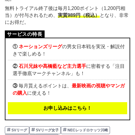
無料トライアル終了後は毎月1,200ポイント（1,200円相
当）が付与されるため、
実質989円（税込）
となり、非常
にお得だ。
①
ネーションズリーグ
の男女日本戦を実況・解説付
きで楽しめる！
②
石川兄妹や髙橋藍など主力選手
に密着する「注目
選手徹底マークチャンネル」も！
③
毎月貰えるポイントは、
最新映画の視聴やマンガ
の購入
に使える！
お申し込みはこちら！
SVリーグ
SVリーグ女子
NECレッドロケッツ川崎