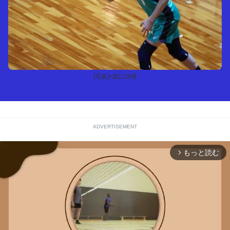
[写真]=坂口功将
ADVERTISEMENT
もっと読む
arrow_forward_ios