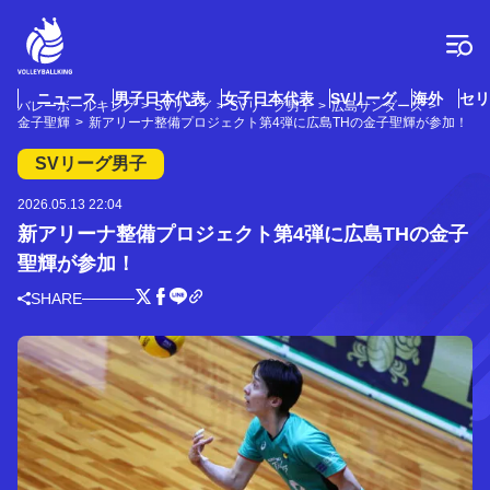
コ
ン
テ
ン
ツ
ニュース
男子日本代表
女子日本代表
SVリーグ
海外
セリ
バレーボールキング
SVリーグ
SVリーグ男子
広島サンダーズ
へ
金子聖輝
新アリーナ整備プロジェクト第4弾に広島THの金子聖輝が参加！
ス
キ
SVリーグ男子
ッ
プ
2026.05.13 22:04
新アリーナ整備プロジェクト第4弾に広島THの金子
聖輝が参加！
SHARE