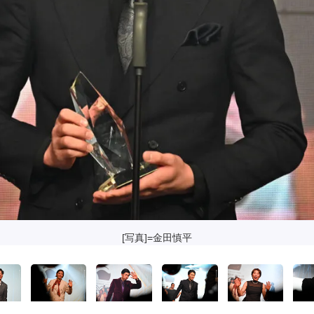
[写真]=金田慎平