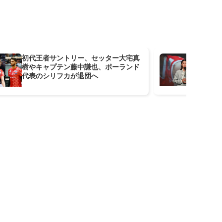
初代王者サントリー、セッター大宅真
最
樹やキャプテン藤中謙也、ポーランド
ッ
代表のシリフカが退団へ
を