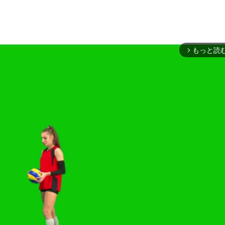
もっと読
arrow_forward_ios