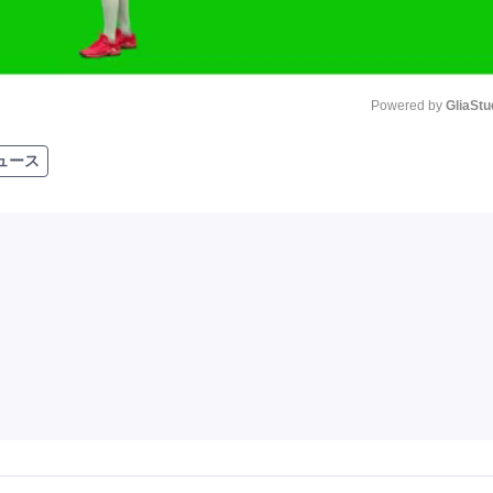
Powered by 
GliaStu
ュース
Unmute