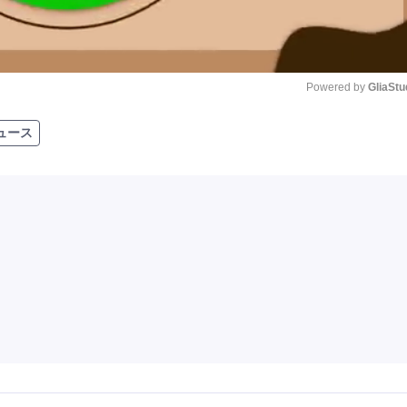
Powered by 
GliaStu
ュース
Unmute