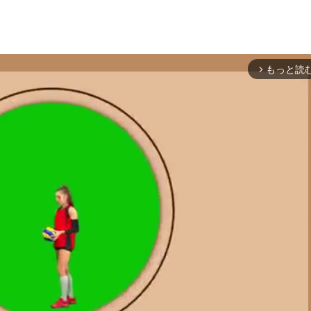
もっと読
arrow_forward_ios