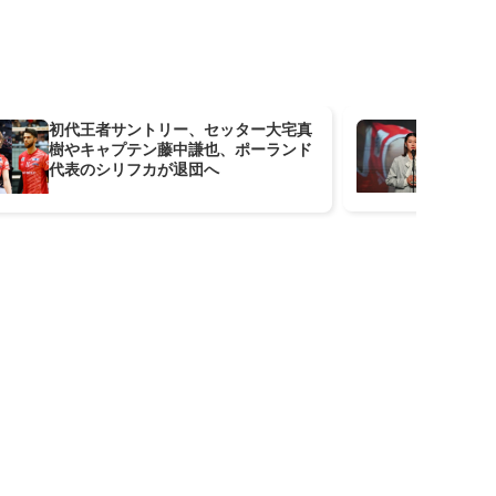
初代王者サントリー、セッター大宅真
最
樹やキャプテン藤中謙也、ポーランド
ッ
代表のシリフカが退団へ
を