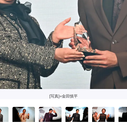
[写真]=金田慎平