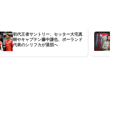
初代王者サントリー、セッター大宅真
最
樹やキャプテン藤中謙也、ポーランド
ッ
代表のシリフカが退団へ
を