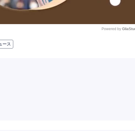
Powered by 
GliaStu
ュース
Unmute