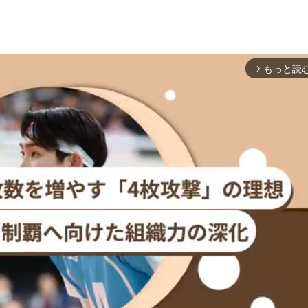
もっと読
arrow_forward_ios