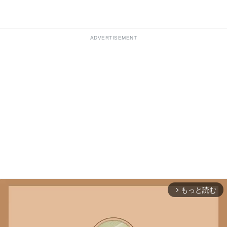
ADVERTISEMENT
もっと読む
arrow_forward_ios