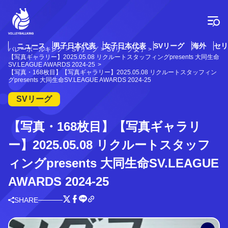
コ
ン
テ
ン
ツ
ニュース
男子日本代表
女子日本代表
SVリーグ
海外
セリ
バレーボールキング
SVリーグ
SVリーグ女子
へ
【写真ギャラリー】2025.05.08 リクルートスタッフィングpresents 大同生命
ス
SV.LEAGUE AWARDS 2024-25
【写真・168枚目】【写真ギャラリー】2025.05.08 リクルートスタッフィン
キ
グpresents 大同生命SV.LEAGUE AWARDS 2024-25
ッ
プ
SVリーグ
【写真・168枚目】【写真ギャラリ
ー】2025.05.08 リクルートスタッフ
ィングpresents 大同生命SV.LEAGUE
AWARDS 2024-25
SHARE